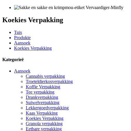
Koekies Verpakking
Tuis
Produkte
Aansoek
Koekies Verpakking
Kategorieë
Aansoek
Cannabis verpakking
Troeteldierkosverpakking
Koffie Verpakking
Tee verpakking
Drankverpakking
Suiwelverpakking
Lekkergoedverpakking
Kaas Verpakking
Koekies Verpakking
Granola verpakking
Eetbare verpakking