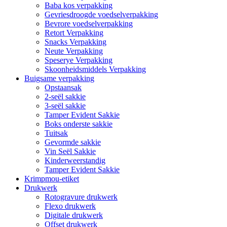
Baba kos verpakking
Gevriesdroogde voedselverpakking
Bevrore voedselverpakking
Retort Verpakking
Snacks Verpakking
Neute Verpakking
Speserye Verpakking
Skoonheidsmiddels Verpakking
Buigsame verpakking
Opstaansak
2-seël sakkie
3-seël sakkie
Tamper Evident Sakkie
Boks onderste sakkie
Tuitsak
Gevormde sakkie
Vin Seël Sakkie
Kinderweerstandig
Tamper Evident Sakkie
Krimpmou-etiket
Drukwerk
Rotogravure drukwerk
Flexo drukwerk
Digitale drukwerk
Offset drukwerk