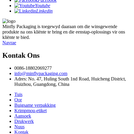
Facebook
Youtube
Linkedin
Minfly Packaging is toegewyd daaraan om die winsgewende
produkte na ons kliënte te bring en die eenstap-oplossings vir ons
kliënte te bied.
Navrae
Kontak Ons
0086-18802069277
info@minflypackaging.com
Adres: No. 47, Huling South 1nd Road, Huicheng District,
Huizhou, Guangdong, China
Tuis
Oor
Buigsame verpakking
Krimpmou-etiket
Aansoek
Drukwerk
Nuus
Kontak