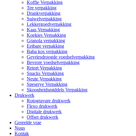
Koffie Verpakking
Tee verpakking
Drankverpakking
Suiwelverpakking
Lekkergoedverpakking
Kaas Verpakking
Koekies Verpakking
Granola verpakking
Eetbare verpakking
Baba kos verpakking
Gevriesdroogde voedselverpakking
Bevrore voedselverpakking
Retort Verpakking
Snacks Verpakking
Neute Verpakking
Speserye Verpakking
Skoonheidsmiddels Verpakking
Drukwerk
Rotogravure drukwerk
Flexo drukwerk
Digitale drukwerk
Offset drukwerk
Gereelde vrae
Nuus
Kontak