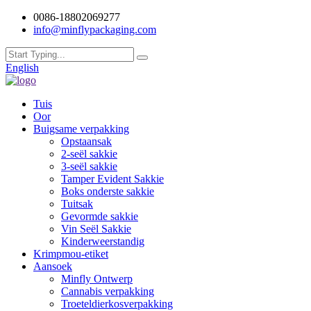
0086-18802069277
info@minflypackaging.com
English
Tuis
Oor
Buigsame verpakking
Opstaansak
2-seël sakkie
3-seël sakkie
Tamper Evident Sakkie
Boks onderste sakkie
Tuitsak
Gevormde sakkie
Vin Seël Sakkie
Kinderweerstandig
Krimpmou-etiket
Aansoek
Minfly Ontwerp
Cannabis verpakking
Troeteldierkosverpakking