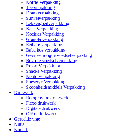
Koffie Verpakking
Tee verpakking
Drankverpakking
Suiwelverpakking
Lekkergoedverpakking
Kaas Verpakking
Koekies Verpakking
Granola verpakking
Eetbare verpakking
Baba kos verpakking
Gevriesdroogde voedselverpakking
Bevrore voedselverpakking
Retort Verpakking
Snacks Verpakking
Neute Verpakking
Speserye Verpakking
Skoonheidsmiddels Verpakking
Drukwerk
Rotogravure drukwerk
Flexo drukwerk
Digitale drukwerk
Offset drukwerk
Gereelde vrae
Nuus
Kontak