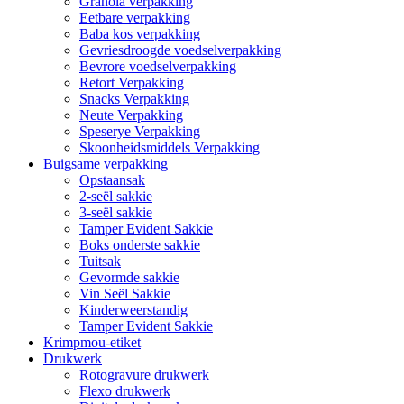
Granola verpakking
Eetbare verpakking
Baba kos verpakking
Gevriesdroogde voedselverpakking
Bevrore voedselverpakking
Retort Verpakking
Snacks Verpakking
Neute Verpakking
Speserye Verpakking
Skoonheidsmiddels Verpakking
Buigsame verpakking
Opstaansak
2-seël sakkie
3-seël sakkie
Tamper Evident Sakkie
Boks onderste sakkie
Tuitsak
Gevormde sakkie
Vin Seël Sakkie
Kinderweerstandig
Tamper Evident Sakkie
Krimpmou-etiket
Drukwerk
Rotogravure drukwerk
Flexo drukwerk