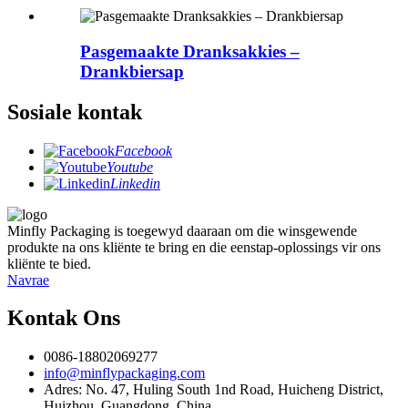
Pasgemaakte Dranksakkies –
Drankbiersap
Sosiale kontak
Facebook
Youtube
Linkedin
Minfly Packaging is toegewyd daaraan om die winsgewende
produkte na ons kliënte te bring en die eenstap-oplossings vir ons
kliënte te bied.
Navrae
Kontak Ons
0086-18802069277
info@minflypackaging.com
Adres: No. 47, Huling South 1nd Road, Huicheng District,
Huizhou, Guangdong, China