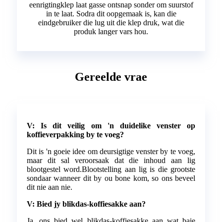
eenrigtingklep laat gasse ontsnap sonder om suurstof
in te laat. Sodra dit oopgemaak is, kan die
eindgebruiker die lug uit die klep druk, wat die
produk langer vars hou.
Gereelde vrae
V: Is dit veilig om 'n duidelike venster op
koffieverpakking by te voeg?
Dit is 'n goeie idee om deursigtige venster by te voeg,
maar dit sal veroorsaak dat die inhoud aan lig
blootgestel word.Blootstelling aan lig is die grootste
sondaar wanneer dit by ou bone kom, so ons beveel
dit nie aan nie.
V: Bied jy blikdas-koffiesakke aan?
Ja, ons bied wel blikdas-koffiesakke aan wat baie