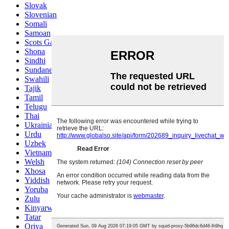
Slovak
Slovenian
Somali
Samoan
Scots Gaelic
Shona
Sindhi
Sundanese
Swahili
Tajik
Tamil
Telugu
Thai
Ukrainian
Urdu
Uzbek
Vietnamese
Welsh
Xhosa
Yiddish
Yoruba
Zulu
Kinyarwanda
Tatar
Oriya