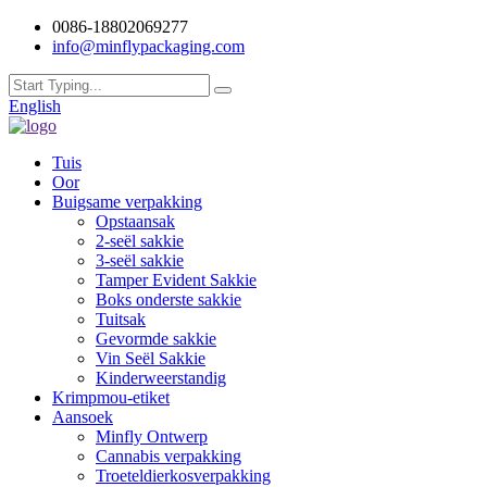
0086-18802069277
info@minflypackaging.com
English
Tuis
Oor
Buigsame verpakking
Opstaansak
2-seël sakkie
3-seël sakkie
Tamper Evident Sakkie
Boks onderste sakkie
Tuitsak
Gevormde sakkie
Vin Seël Sakkie
Kinderweerstandig
Krimpmou-etiket
Aansoek
Minfly Ontwerp
Cannabis verpakking
Troeteldierkosverpakking