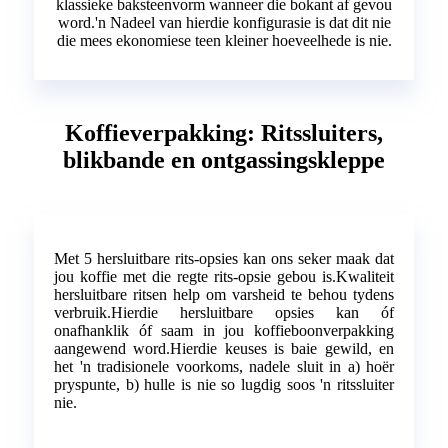
klassieke baksteenvorm wanneer die bokant af gevou
word.'n Nadeel van hierdie konfigurasie is dat dit nie
die mees ekonomiese teen kleiner hoeveelhede is nie.
Koffieverpakking: Ritssluiters,
blikbande en ontgassingskleppe
Met 5 hersluitbare rits-opsies kan ons seker maak dat
jou koffie met die regte rits-opsie gebou is.Kwaliteit
hersluitbare ritsen help om varsheid te behou tydens
verbruik.Hierdie hersluitbare opsies kan óf
onafhanklik óf saam in jou koffieboonverpakking
aangewend word.Hierdie keuses is baie gewild, en
het 'n tradisionele voorkoms, nadele sluit in a) hoër
pryspunte, b) hulle is nie so lugdig soos 'n ritssluiter
nie.