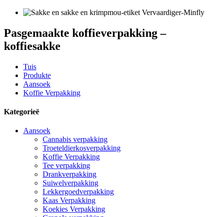
Pasgemaakte koffieverpakking –
koffiesakke
Tuis
Produkte
Aansoek
Koffie Verpakking
Kategorieë
Aansoek
Cannabis verpakking
Troeteldierkosverpakking
Koffie Verpakking
Tee verpakking
Drankverpakking
Suiwelverpakking
Lekkergoedverpakking
Kaas Verpakking
Koekies Verpakking