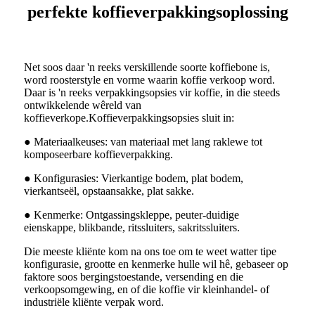
perfekte koffieverpakkingsoplossing
Net soos daar 'n reeks verskillende soorte koffiebone is,
word roosterstyle en vorme waarin koffie verkoop word.
Daar is 'n reeks verpakkingsopsies vir koffie, in die steeds
ontwikkelende wêreld van
koffieverkope.Koffieverpakkingsopsies sluit in:
● Materiaalkeuses: van materiaal met lang raklewe tot
komposeerbare koffieverpakking.
● Konfigurasies: Vierkantige bodem, plat bodem,
vierkantseël, opstaansakke, plat sakke.
● Kenmerke: Ontgassingskleppe, peuter-duidige
eienskappe, blikbande, ritssluiters, sakritssluiters.
Die meeste kliënte kom na ons toe om te weet watter tipe
konfigurasie, grootte en kenmerke hulle wil hê, gebaseer op
faktore soos bergingstoestande, versending en die
verkoopsomgewing, en of die koffie vir kleinhandel- of
industriële kliënte verpak word.