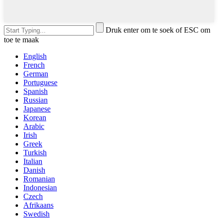
Druk enter om te soek of ESC om
toe te maak
English
French
German
Portuguese
Spanish
Russian
Japanese
Korean
Arabic
Irish
Greek
Turkish
Italian
Danish
Romanian
Indonesian
Czech
Afrikaans
Swedish