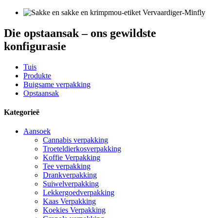
Die opstaansak – ons gewildste
konfigurasie
Tuis
Produkte
Buigsame verpakking
Opstaansak
Kategorieë
Aansoek
Cannabis verpakking
Troeteldierkosverpakking
Koffie Verpakking
Tee verpakking
Drankverpakking
Suiwelverpakking
Lekkergoedverpakking
Kaas Verpakking
Koekies Verpakking