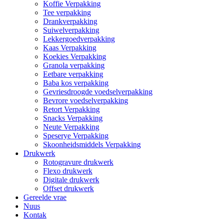
Koffie Verpakking
Tee verpakking
Drankverpakking
Suiwelverpakking
Lekkergoedverpakking
Kaas Verpakking
Koekies Verpakking
Granola verpakking
Eetbare verpakking
Baba kos verpakking
Gevriesdroogde voedselverpakking
Bevrore voedselverpakking
Retort Verpakking
Snacks Verpakking
Neute Verpakking
Speserye Verpakking
Skoonheidsmiddels Verpakking
Drukwerk
Rotogravure drukwerk
Flexo drukwerk
Digitale drukwerk
Offset drukwerk
Gereelde vrae
Nuus
Kontak