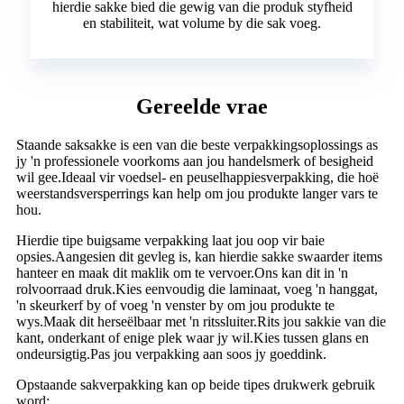
hierdie sakke bied die gewig van die produk styfheid
en stabiliteit, wat volume by die sak voeg.
Gereelde vrae
Staande saksakke is een van die beste verpakkingsoplossings as
jy 'n professionele voorkoms aan jou handelsmerk of besigheid
wil gee.Ideaal vir voedsel- en peuselhappiesverpakking, die hoë
weerstandsversperrings kan help om jou produkte langer vars te
hou.
Hierdie tipe buigsame verpakking laat jou oop vir baie
opsies.Aangesien dit gevleg is, kan hierdie sakke swaarder items
hanteer en maak dit maklik om te vervoer.Ons kan dit in 'n
rolvoorraad druk.Kies eenvoudig die laminaat, voeg 'n hanggat,
'n skeurkerf by of voeg 'n venster by om jou produkte te
wys.Maak dit herseëlbaar met 'n ritssluiter.Rits jou sakkie van die
kant, onderkant of enige plek waar jy wil.Kies tussen glans en
ondeursigtig.Pas jou verpakking aan soos jy goeddink.
Opstaande sakverpakking kan op beide tipes drukwerk gebruik
word: