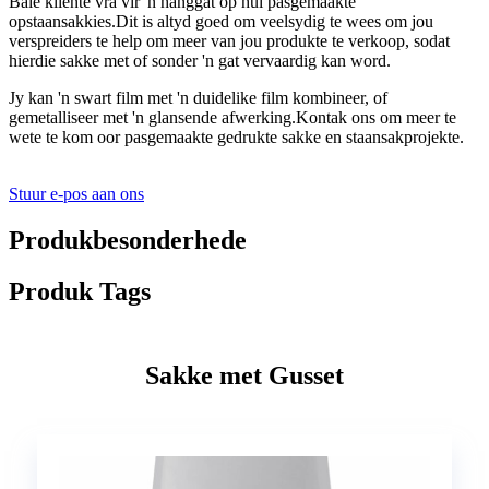
Baie kliënte vra vir 'n hanggat op hul pasgemaakte
opstaansakkies.Dit is altyd goed om veelsydig te wees om jou
verspreiders te help om meer van jou produkte te verkoop, sodat
hierdie sakke met of sonder 'n gat vervaardig kan word.
Jy kan 'n swart film met 'n duidelike film kombineer, of
gemetalliseer met 'n glansende afwerking.Kontak ons ​​om meer te
wete te kom oor pasgemaakte gedrukte sakke en staansakprojekte.
Stuur e-pos aan ons
Produkbesonderhede
Produk Tags
Sakke met Gusset