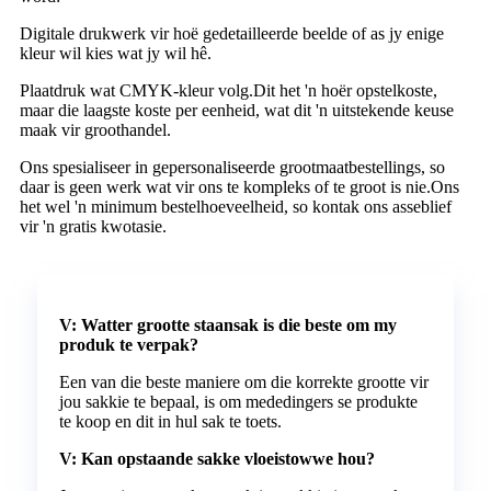
Digitale drukwerk vir hoë gedetailleerde beelde of as jy enige
kleur wil kies wat jy wil hê.
Plaatdruk wat CMYK-kleur volg.Dit het 'n hoër opstelkoste,
maar die laagste koste per eenheid, wat dit 'n uitstekende keuse
maak vir groothandel.
Ons spesialiseer in gepersonaliseerde grootmaatbestellings, so
daar is geen werk wat vir ons te kompleks of te groot is nie.Ons
het wel 'n minimum bestelhoeveelheid, so kontak ons ​​asseblief
vir 'n gratis kwotasie.
V: Watter grootte staansak is die beste om my
produk te verpak?
Een van die beste maniere om die korrekte grootte vir
jou sakkie te bepaal, is om mededingers se produkte
te koop en dit in hul sak te toets.
V: Kan opstaande sakke vloeistowwe hou?