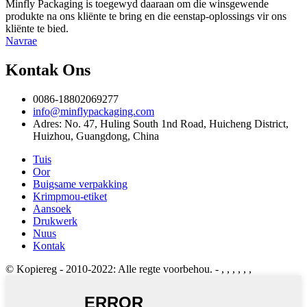
Minfly Packaging is toegewyd daaraan om die winsgewende
produkte na ons kliënte te bring en die eenstap-oplossings vir ons
kliënte te bied.
Navrae
Kontak Ons
0086-18802069277
info@minflypackaging.com
Adres: No. 47, Huling South 1nd Road, Huicheng District,
Huizhou, Guangdong, China
Tuis
Oor
Buigsame verpakking
Krimpmou-etiket
Aansoek
Drukwerk
Nuus
Kontak
© Kopiereg - 2010-2022: Alle regte voorbehou.
- , , , , , ,