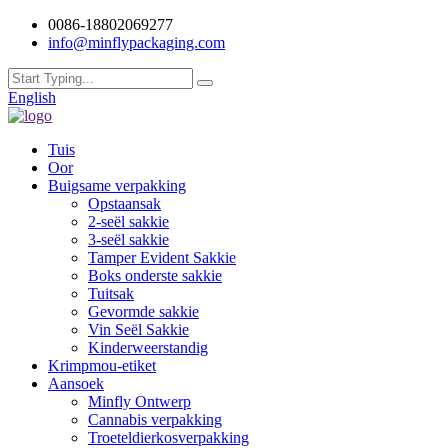
0086-18802069277
info@minflypackaging.com
English
Tuis
Oor
Buigsame verpakking
Opstaansak
2-seël sakkie
3-seël sakkie
Tamper Evident Sakkie
Boks onderste sakkie
Tuitsak
Gevormde sakkie
Vin Seël Sakkie
Kinderweerstandig
Krimpmou-etiket
Aansoek
Minfly Ontwerp
Cannabis verpakking
Troeteldierkosverpakking