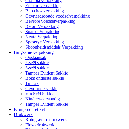
Granola verpakking
Eetbare verpakking
Baba kos verpakking
Gevriesdroogde voedselverpakking
Bevrore voedselverpakking
Retort Verpakking
Snacks Verpakking
Neute Verpakking
Speserye Verpakking
Skoonheidsmiddels Verpakking
Buigsame verpakking
Opstaansak
2-seël sakkie
3-seël sakkie
Tamper Evident Sakkie
Boks onderste sakkie
Tuitsak
Gevormde sakkie
Vin Seël Sakkie
Kinderweerstandig
Tamper Evident Sakkie
Krimpmou-etiket
Drukwerk
Rotogravure drukwerk
Flexo drukwerk